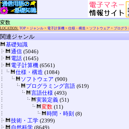
変数
LOCATION:
TOP
>
ジャンル
>
電子計算機
>
仕様・構造
>
ソフトウェア
>
プログラ
関連ジャンル
基礎知識
通信
(5046)
電話
(1645)
電子計算機
(6561)
仕様・構造
(1084)
ソフトウェア
(900)
プログラミング言語
(619)
言語仕様
(493)
実装定義
(51)
変数
(11)
時間・時刻
(8)
技術・工学
(2399)
自然科学
(8649)