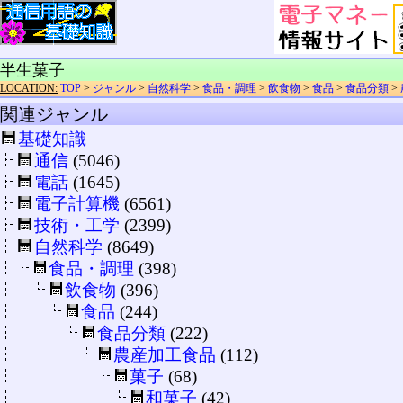
半生菓子
LOCATION:
TOP
>
ジャンル
>
自然科学
>
食品・調理
>
飲食物
>
食品
>
食品分類
>
関連ジャンル
基礎知識
通信
(5046)
電話
(1645)
電子計算機
(6561)
技術・工学
(2399)
自然科学
(8649)
食品・調理
(398)
飲食物
(396)
食品
(244)
食品分類
(222)
農産加工食品
(112)
菓子
(68)
和菓子
(42)