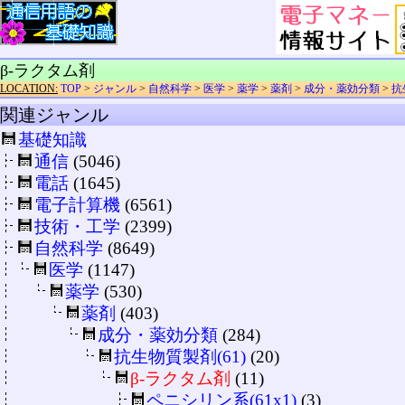
β-ラクタム剤
LOCATION:
TOP
>
ジャンル
>
自然科学
>
医学
>
薬学
>
薬剤
>
成分・薬効分類
>
抗
関連ジャンル
基礎知識
通信
(5046)
電話
(1645)
電子計算機
(6561)
技術・工学
(2399)
自然科学
(8649)
医学
(1147)
薬学
(530)
薬剤
(403)
成分・薬効分類
(284)
抗生物質製剤(61)
(20)
β-ラクタム剤
(11)
ペニシリン系(61x1)
(3)