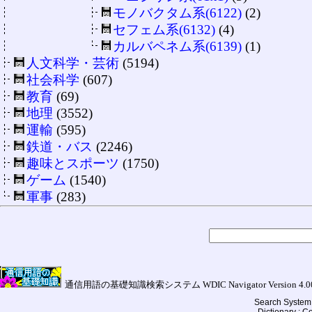
モノバクタム系(6122)
(2)
セフェム系(6132)
(4)
カルバペネム系(6139)
(1)
人文科学・芸術
(5194)
社会科学
(607)
教育
(69)
地理
(3552)
運輸
(595)
鉄道・バス
(2246)
趣味とスポーツ
(1750)
ゲーム
(1540)
軍事
(283)
通信用語の基礎知識検索システム WDIC Navigator Version 4.00a (
Search System 
Dictionary : 