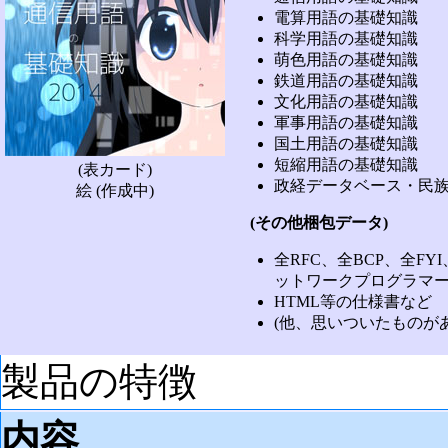
電算用語の基礎知識
科学用語の基礎知識
萌色用語の基礎知識
鉄道用語の基礎知識
文化用語の基礎知識
軍事用語の基礎知識
国土用語の基礎知識
短縮用語の基礎知識
(表カード)
政経データベース・民
絵 (作成中)
(その他梱包データ)
全RFC、全BCP、全FYI
ットワークプログラマー
HTML等の仕様書など
(他、思いついたものが
製品の特徴
内容