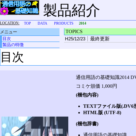
製品紹介
LOCATION:
TOP
DATA
PRODUCTS
2014
TOPICS
メニュー
目次
H25/12/23
最終更新
製品の特徴
目次
通信用語の基礎知識2014 DV
コミケ頒価 1,000円
(梱包内容)
TEXTファイル版(.DV6
HTML版 (UTF-8)
(梱包辞書)
通信用語の基礎知識