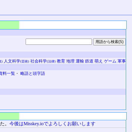
人文科学
社会科学
教育
地理
運輸
鉄道
萌え
ゲーム
軍事
数)
(芸術)
(法律)
資料一覧
・
略語と頭字語
した。
今後はMisskey.ioでよろしくお願いします