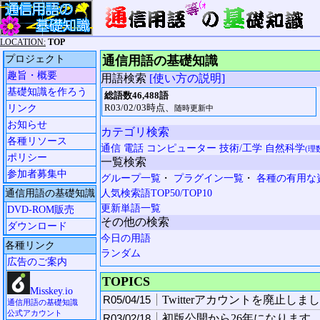
LOCATION:
TOP
プロジェクト
通信用語の基礎知識
趣旨・概要
用語検索
[使い方の説明]
基礎知識を作ろう
総語数46,488語
R03/02/03時点、
リンク
随時更新中
お知らせ
カテゴリ検索
各種リソース
通信
電話
コンピューター
技術/工学
自然科学
(理
ポリシー
一覧検索
参加者募集中
グループ一覧
・
プラグイン一覧
・
各種の有用な
通信用語の基礎知識
人気検索語TOP50/TOP10
更新単語一覧
DVD-ROM販売
その他の検索
ダウンロード
今日の用語
各種リンク
ランダム
広告のご案内
TOPICS
Misskey.io
R05/04/15
Twitterアカウントを廃止しま
通信用語の基礎知識
公式アカウント
R03/02/18
初版公開から26年になります