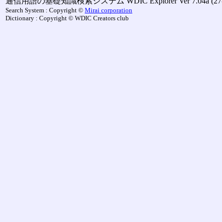
通信用語の基礎知識検索システム WDIC Explorer Ver 7.04a (27-M
Search System : Copyright ©
Mirai corporation
Dictionary : Copyright © WDIC Creators club