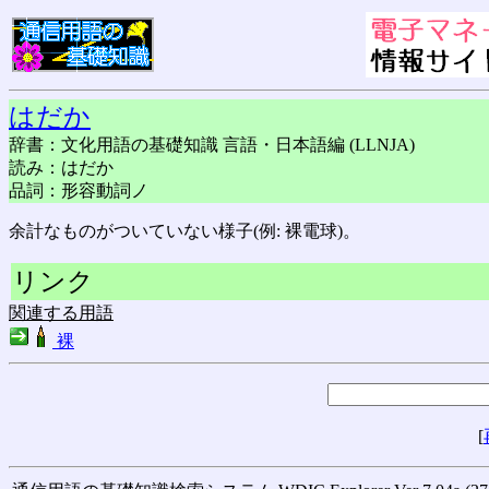
はだか
辞書：文化用語の基礎知識 言語・日本語編 (LLNJA)
読み：はだか
品詞：形容動詞ノ
余計なものがついていない様子(例: 裸電球)。
リンク
関連する用語
裸
[