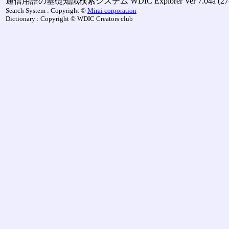
通信用語の基礎知識検索システム WDIC Explorer Ver 7.04a (27-M
Search System : Copyright ©
Mirai corporation
Dictionary : Copyright © WDIC Creators club