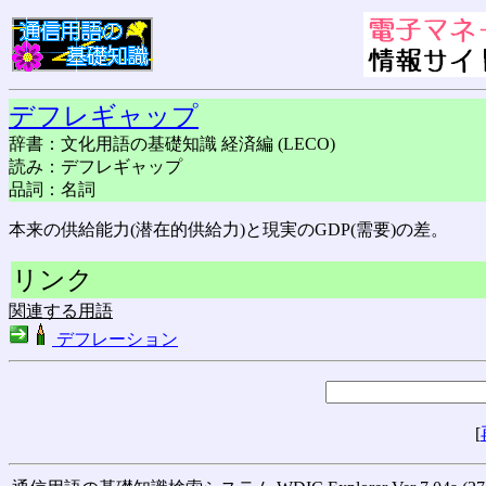
デフレギャップ
辞書：文化用語の基礎知識 経済編 (LECO)
読み：デフレギャップ
品詞：名詞
本来の供給能力(潜在的供給力)と現実のGDP(需要)の差。
リンク
関連する用語
デフレーション
[