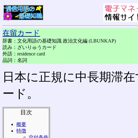
在留カード
辞書：文化用語の基礎知識 政治文化編 (LBUNKAP)
読み：ざいりゅうカード
外語：residence card
品詞：名詞
日本に正規に中長期滞在
ード。
目次
概要
特徴
交付条件