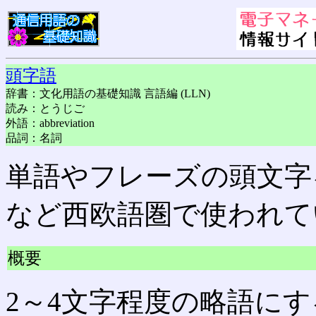
頭字語
辞書：文化用語の基礎知識 言語編 (LLN)
読み：とうじご
外語：abbreviation
品詞：名詞
単語やフレーズの頭文字
など西欧語圏で使われて
概要
2～4文字程度の略語に