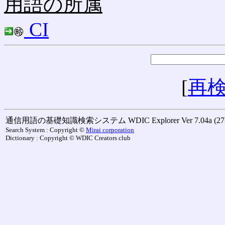
用語の所属
CI
[
再
通信用語の基礎知識検索システム WDIC Explorer Ver 7.04a (27-M
Search System : Copyright ©
Mirai corporation
Dictionary : Copyright © WDIC Creators club