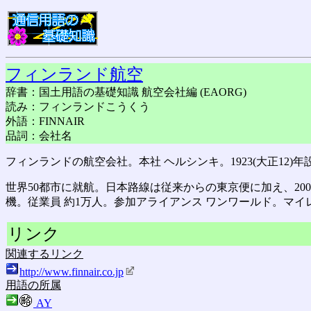
フィンランド航空
辞書：国土用語の基礎知識 航空会社編 (EAORG)
読み：フィンランドこうくう
外語：FINNAIR
品詞：会社名
フィンランドの航空会社。本社 ヘルシンキ。1923(大正12)年
世界50都市に就航。日本路線は従来からの東京便に加え、200
機。従業員 約1万人。参加アライアンス ワンワールド。マイレ
リンク
関連するリンク
http://www.finnair.co.jp
用語の所属
AY