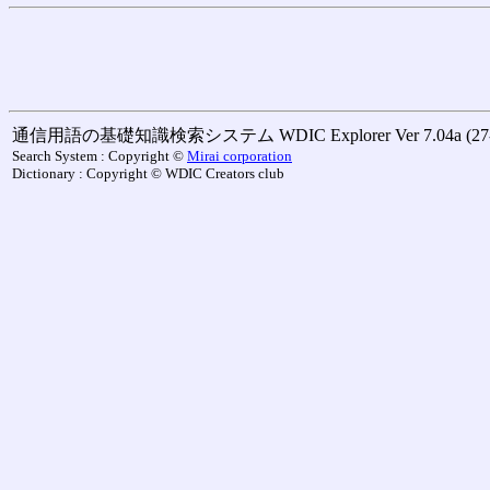
通信用語の基礎知識検索システム WDIC Explorer Ver 7.04a (27-M
Search System : Copyright ©
Mirai corporation
Dictionary : Copyright © WDIC Creators club