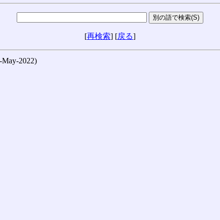
[
再検索
] [
戻る
]
ay-2022)