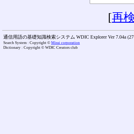
[
再
通信用語の基礎知識検索システム WDIC Explorer Ver 7.04a (27-M
Search System : Copyright ©
Mirai corporation
Dictionary : Copyright © WDIC Creators club