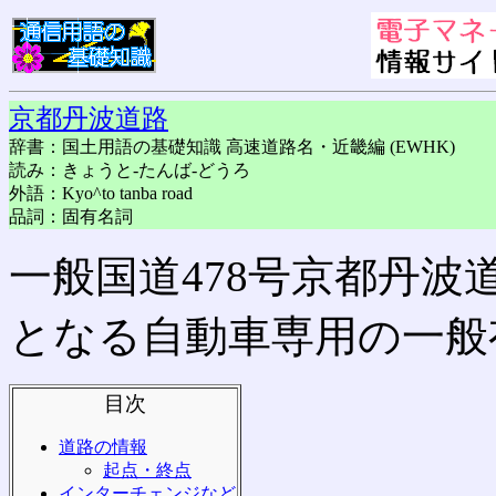
京都丹波道路
辞書：国土用語の基礎知識 高速道路名・近畿編 (EWHK)
読み：きょうと-たんば-どうろ
外語：Kyo^to tanba road
品詞：固有名詞
一般国道478号京都丹波
となる自動車専用の一般
目次
道路の情報
起点・終点
インターチェンジなど