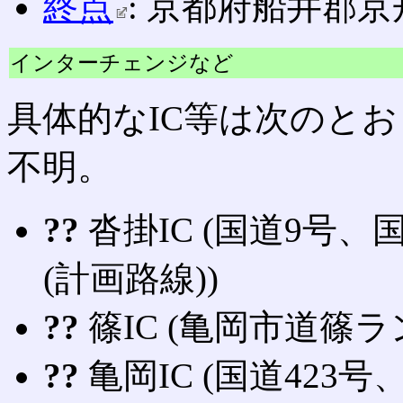
終点
: 京都府船井郡京丹
インターチェンジなど
具体的なIC等は次のとお
不明。
??
沓掛IC (国道9号、国
(計画路線))
??
篠IC (亀岡市道篠ラ
??
亀岡IC (国道423号