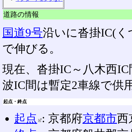
道路の情報
国道9号
沿いに沓掛IC(く
で伸びる。
現在、沓掛IC～八木西I
波IC間は暫定2車線で供
起点・終点
起点
: 京都府
京都市
西