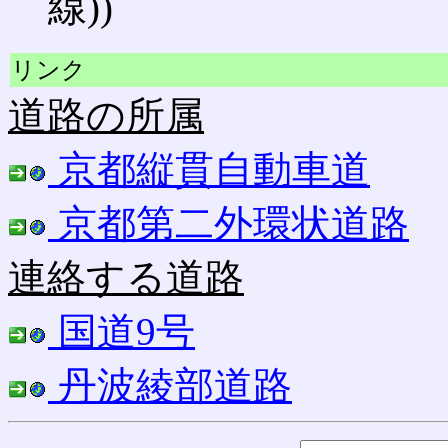
線))
リンク
道路の所属
京都縦貫自動車道
京都第二外環状道路
連絡する道路
国道9号
丹波綾部道路