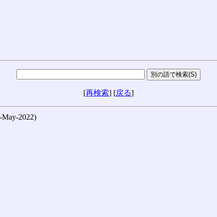
[
再検索
] [
戻る
]
ay-2022)