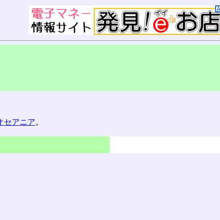
オセアニア
。