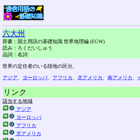
六大州
辞書：国土用語の基礎知識 世界地理編 (EGW)
読み：ろくだいしゅう
品詞：名詞
世界の定住者のいる陸地の区分。
アジア
、
ヨーロッパ
、
アフリカ
、
北アメリカ
、
南アメリカ
、
リンク
該当する地域
アジア
ヨーロッパ
アフリカ
北アメリカ