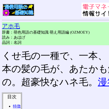
アホ毛
辞書：萌色用語の基礎知識 萌え用語編 (OZMOEY)
読み：あほげ
品詞：名詞
くせ毛の一種で、一本、
本の髪の毛が、あたかも
の。超豪快なハネ毛。
漫
目次
特徴