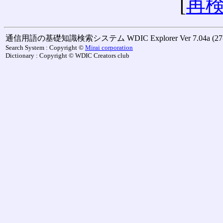
[
再
通信用語の基礎知識検索システム WDIC Explorer Ver 7.04a (27-M
Search System : Copyright ©
Mirai corporation
Dictionary : Copyright © WDIC Creators club