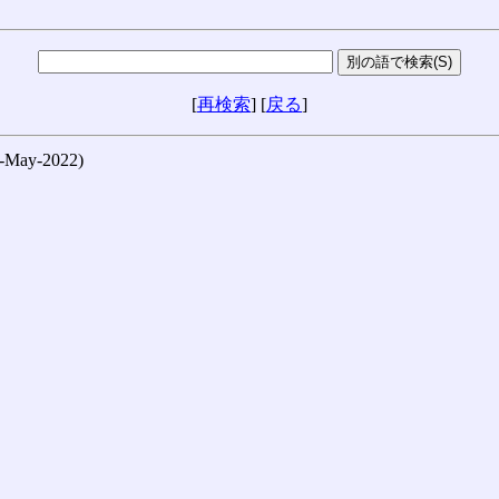
[
再検索
] [
戻る
]
ay-2022)