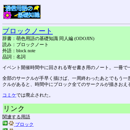
ブロックノート
辞書：萌色用語の基礎知識 同人編 (ODOJIN)
読み：ブロックノート
外語：block note
品詞：名詞
イベント開催時間中に回される寄せ書き用のノート。一冊で
全部のサークルが手早く描けば、一周終わったあとでもう一
クルがあると、時間中にブロック全てのサークルが描きおえ
コミケ
では廃止された。
リンク
関連する用語
ブロック