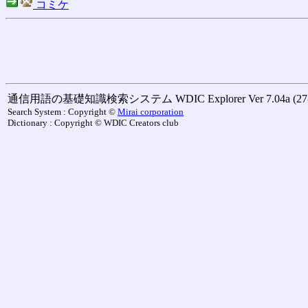
コミケ
通信用語の基礎知識検索システム WDIC Explorer Ver 7.04a (27-M
Search System : Copyright ©
Mirai corporation
Dictionary : Copyright © WDIC Creators club