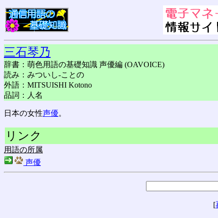
三石琴乃
辞書：萌色用語の基礎知識 声優編 (OAVOICE)
読み：みついし-ことの
外語：MITSUISHI Kotono
品詞：人名
日本の女性
声優
。
リンク
用語の所属
声優
[