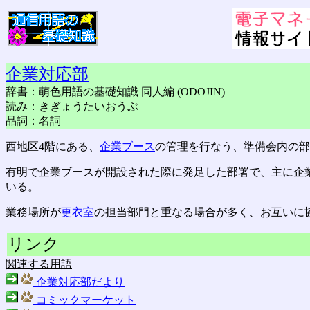
企業対応部
辞書：萌色用語の基礎知識 同人編 (ODOJIN)
読み：きぎょうたいおうぶ
品詞：名詞
西地区4階にある、
企業ブース
の管理を行なう、準備会内の部
有明で企業ブースが開設された際に発足した部署で、主に企
いる。
業務場所が
更衣室
の担当部門と重なる場合が多く、お互いに
リンク
関連する用語
企業対応部だより
コミックマーケット