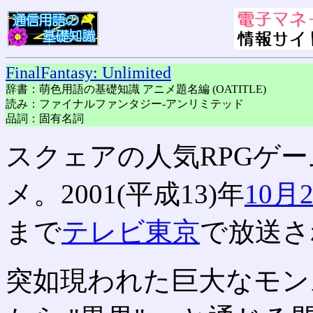
FinalFantasy: Unlimited
辞書：萌色用語の基礎知識 アニメ題名編 (OATITLE)
読み：ファイナルファンタジー-アンリミテッド
品詞：固有名詞
スクェアの人気RPGゲ
メ。2001(平成13)年
10月
まで
テレビ東京
で放送さ
突如現われた巨大なモン