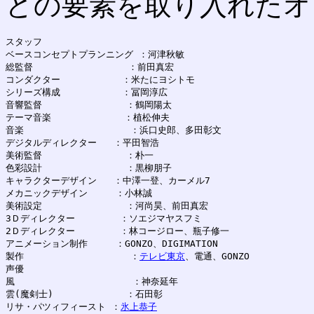
どの要素を取り入れたオ
スタッフ

ベースコンセプトプランニング ：河津秋敏

総監督                 ：前田真宏

コンダクター           ：米たにヨシトモ

シリーズ構成           ：冨岡淳広

音響監督               ：鶴岡陽太

テーマ音楽             ：植松伸夫

音楽                   ：浜口史郎、多田彰文

デジタルディレクター   ：平田智浩

美術監督               ：朴一

色彩設計               ：黒柳朋子

キャラクターデザイン   ：中澤一登、カーメル7

メカニックデザイン     ：小林誠

美術設定               ：河尚昊、前田真宏

3Ｄディレクター        ：ソエジマヤスフミ

2Ｄディレクター        ：林コージロー、瓶子修一

アニメーション制作     ：GONZO、DIGIMATION

製作                   ：
テレビ東京
、電通、GONZO

声優

風                     ：神奈延年

雲(魔剣士)             ：石田彰

リサ・パツィフィースト ：
氷上恭子