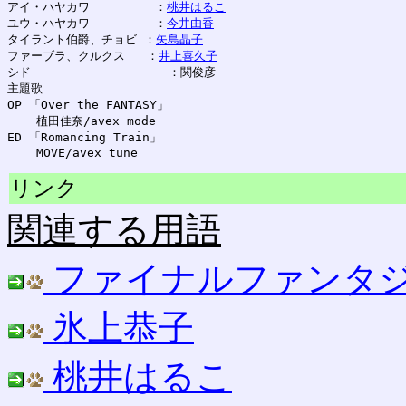
アイ・ハヤカワ         ：
桃井はるこ
ユウ・ハヤカワ         ：
今井由香
タイラント伯爵、チョビ ：
矢島晶子
ファーブラ、クルクス   ：
井上喜久子
シド                   ：関俊彦

主題歌

OP 「Over the FANTASY」

    植田佳奈/avex mode

ED 「Romancing Train」

リンク
関連する用語
ファイナルファンタジー
氷上恭子
桃井はるこ