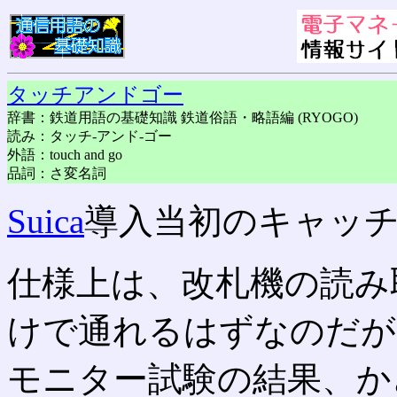
タッチアンドゴー
辞書：鉄道用語の基礎知識 鉄道俗語・略語編 (RYOGO)
読み：タッチ-アンド-ゴー
外語：touch and go
品詞：さ変名詞
Suica
導入当初のキャッ
仕様上は、改札機の読み
けで通れるはずなのだが
モニター試験の結果、か