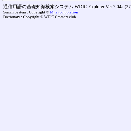
通信用語の基礎知識検索システム WDIC Explorer Ver 7.04a (27-M
Search System : Copyright ©
Mirai corporation
Dictionary : Copyright © WDIC Creators club