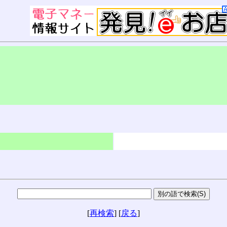
[
再検索
] [
戻る
]