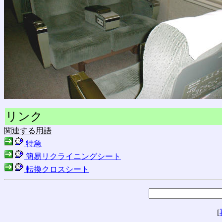
リンク
関連する用語
特急
簡易リクライニングシート
転換クロスシート
[