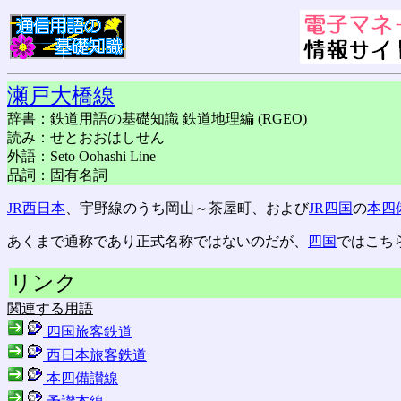
瀬戸大橋線
辞書：鉄道用語の基礎知識 鉄道地理編 (RGEO)
読み：せとおおはしせん
外語：Seto Oohashi Line
品詞：固有名詞
JR西日本
、宇野線のうち岡山～茶屋町、および
JR四国
の
本四
あくまで通称であり正式名称ではないのだが、
四国
ではこち
リンク
関連する用語
四国旅客鉄道
西日本旅客鉄道
本四備讃線