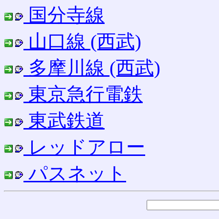
国分寺線
山口線 (西武)
多摩川線 (西武)
東京急行電鉄
東武鉄道
レッドアロー
パスネット