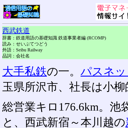
西武鉄道
辞書：鉄道用語の基礎知識 鉄道事業者編 (RCOMP)
読み：せいぶてつどう
外語：Seibu Railway
品詞：会社名
大手私鉄
の一。
パスネッ
玉県所沢市、社長は小柳皓
総営業キロ176.6km。
と、西武新宿～本川越の