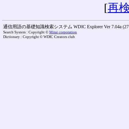
[
再
通信用語の基礎知識検索システム WDIC Explorer Ver 7.04a (27-M
Search System : Copyright ©
Mirai corporation
Dictionary : Copyright © WDIC Creators club