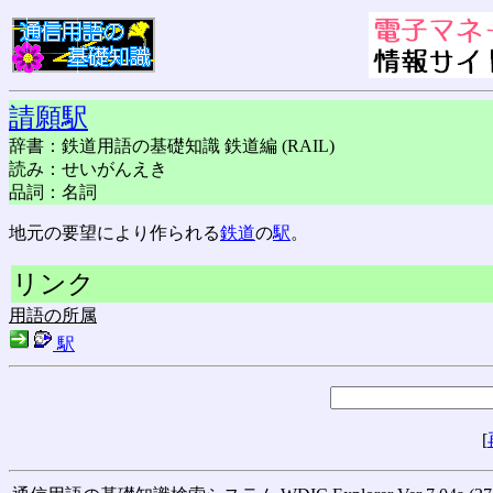
請願駅
辞書：鉄道用語の基礎知識 鉄道編 (RAIL)
読み：せいがんえき
品詞：名詞
地元の要望により作られる
鉄道
の
駅
。
リンク
用語の所属
駅
[