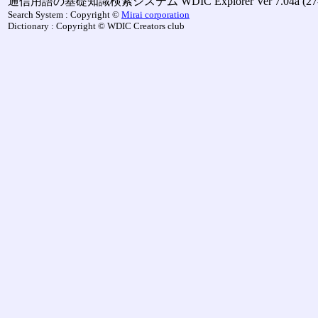
通信用語の基礎知識検索システム WDIC Explorer Ver 7.04a (27-M
Search System : Copyright ©
Mirai corporation
Dictionary : Copyright © WDIC Creators club