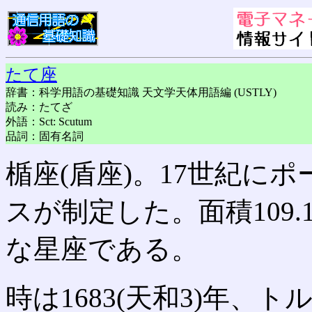
たて座
辞書：科学用語の基礎知識 天文学天体用語編 (USTLY)
読み：たてざ
外語：Sct: Scutum
品詞：固有名詞
楯座(盾座)。17世紀に
スが制定した。面積109
な星座である。
時は1683(天和3)年