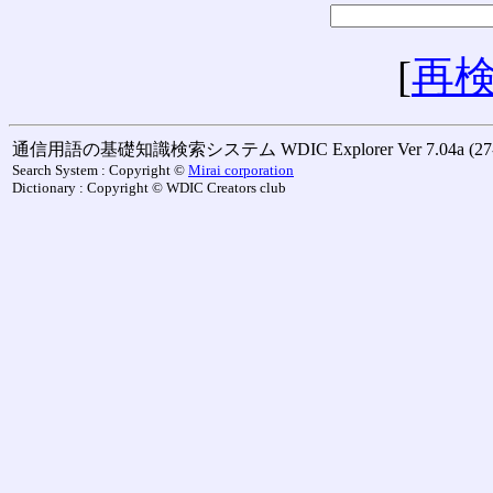
[
再
通信用語の基礎知識検索システム WDIC Explorer Ver 7.04a (27-M
Search System : Copyright ©
Mirai corporation
Dictionary : Copyright © WDIC Creators club