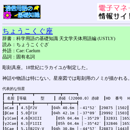
ちょうこくぐ座
辞書：科学用語の基礎知識 天文学天体用語編 (USTLY)
読み：ちょうこくぐざ
外語：Cae: Caelum
品詞：固有名詞
彫刻具座。18世紀にラカイユが制定した。
神話や物語は特にない。星座図では彫刻用のノミが描かれる。概略位
代表的な恒星

┏━━━┳━━━━━━━━┳━━━━━━━━━━━┳━━━━━━┓

┃ 名前 ┃等級      型    ┃ 赤経 (J2000.0) 赤緯  ┃HD  番号  HR
┣━━━╋━━┳━━━━━╋━━━━━┯━━━━━╋━━━┯━━┫

┃αCae ┃ 4.5┃F2V      ┃04h 40.6m │－41°52′ ┃29875 │1502┃

┃βCae ┃ 5.0┃F1V      ┃04h 42.1m │－37°09′ ┃29992 │1503┃

┃γ1Cae┃ 4.6┃K3III      ┃05h 04.4m │－35°29′ ┃32831 │1652
┃γ2Cae┃ 6.3┃F1III      ┃05h 04.4m │－35°42′ ┃32846 │1653
┃δCae ┃ 5.1┃B2IV-V   ┃04h 30.8m │－44°57′ ┃28873 │1443┃
