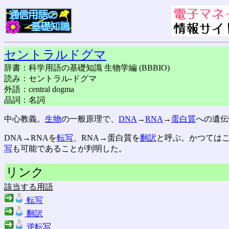
セントラルドグマ
辞書：科学用語の基礎知識 生物学編 (BBBIO)
読み：セントラル-ドグマ
外語：central dogma
品詞：名詞
中心教義。
生物
の一般原理で、
DNA
→
RNA
→
蛋白質
への遺伝
DNA→RNAを
転写
、RNA→蛋白質を
翻訳
と呼ぶ。かつてはこ
写
も可能であることが判明した。
リンク
該当する用語
転写
翻訳
逆転写