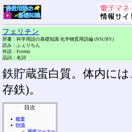
フェリチン
辞書：科学用語の基礎知識 化学物質用語編 (NSUBY)
読み：ふぇりちん
外語：Ferritin
品詞：名詞
鉄貯蔵蛋白質。体内には
存鉄)。
目次
概要
特徴
腫瘍マーカー