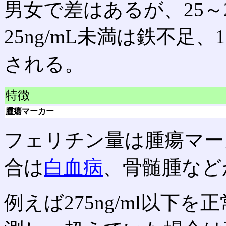
男女で差はあるが、25～2
25ng/mL未満は鉄不足、1
される。
特徴
腫瘍マーカー
フェリチン量は腫瘍マー
合は
白血病
、骨髄腫など
例えば275ng/ml以下