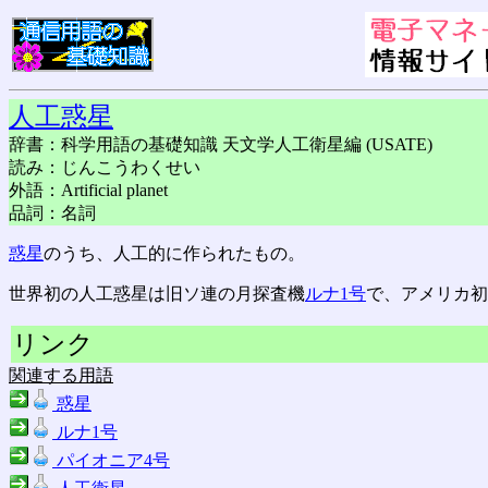
人工惑星
辞書：科学用語の基礎知識 天文学人工衛星編 (USATE)
読み：じんこうわくせい
外語：Artificial planet
品詞：名詞
惑星
のうち、人工的に作られたもの。
世界初の人工惑星は旧ソ連の月探査機
ルナ1号
で、アメリカ初
リンク
関連する用語
惑星
ルナ1号
パイオニア4号