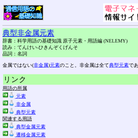
典型非金属元素
辞書：科学用語の基礎知識 原子元素・用語編 (NELEMY)
読み：てんけい-ひきんぞくげんそ
品詞：名詞
金属ではない(
非金属
)
元素
のこと。非金属は全て
典型元素
で
リンク
用語の所属
元素
非金属
典型元素
関連する用語
典型金属元素
遷移金属元素