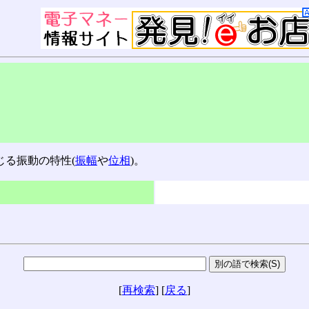
じる振動の特性(
振幅
や
位相
)。
[
再検索
] [
戻る
]