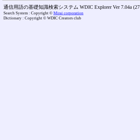
通信用語の基礎知識検索システム WDIC Explorer Ver 7.04a (27-M
Search System : Copyright ©
Mirai corporation
Dictionary : Copyright © WDIC Creators club