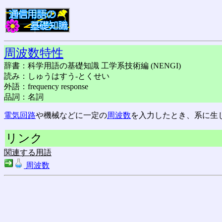
周波数特性
辞書：科学用語の基礎知識 工学系技術編 (NENGI)
読み：しゅうはすう-とくせい
外語：frequency response
品詞：名詞
電気回路
や機械などに一定の
周波数
を入力したとき、系に生
リンク
関連する用語
周波数