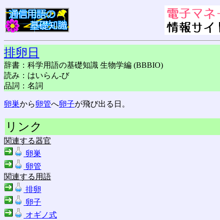
排卵日
辞書：科学用語の基礎知識 生物学編 (BBBIO)
読み：はいらん-び
品詞：名詞
卵巣
から
卵管
へ
卵子
が飛び出る日。
リンク
関連する器官
卵巣
卵管
関連する用語
排卵
卵子
オギノ式