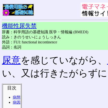
機能性尿失禁
辞書：科学用語の基礎知識 医学・情報編 (BMEDI)
読み：きのうせい-にょうしっきん
外語：FUI: functional incontinence
品詞：名詞
尿意
を感じていながら、
い、又は行きたがらずに
目次
病態
病因