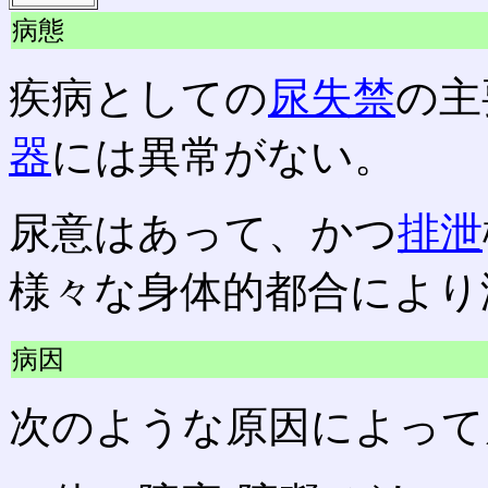
病態
疾病としての
尿失禁
の主
器
には異常がない。
尿意はあって、かつ
排泄
様々な身体的都合により
病因
次のような原因によって