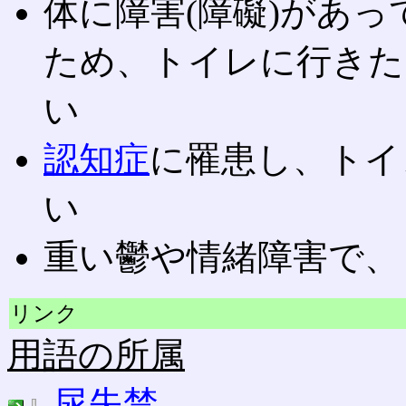
体に障害(障礙)があ
ため、トイレに行きた
い
認知症
に罹患し、トイ
い
重い鬱や情緒障害で、
リンク
用語の所属
尿失禁