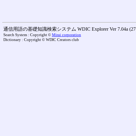
通信用語の基礎知識検索システム WDIC Explorer Ver 7.04a (27-M
Search System : Copyright ©
Mirai corporation
Dictionary : Copyright © WDIC Creators club