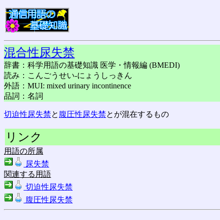
混合性尿失禁
辞書：科学用語の基礎知識 医学・情報編 (BMEDI)
読み：こんごうせい-にょうしっきん
外語：MUI: mixed urinary incontinence
品詞：名詞
切迫性尿失禁
と
腹圧性尿失禁
とが混在するもの
リンク
用語の所属
尿失禁
関連する用語
切迫性尿失禁
腹圧性尿失禁