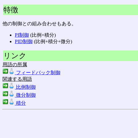
特徴
他の制御との組み合わせもある。
PI制御
(比例+積分)
PID制御
(比例+積分+微分)
リンク
用語の所属
フィードバック制御
関連する用語
比例制御
微分制御
積分