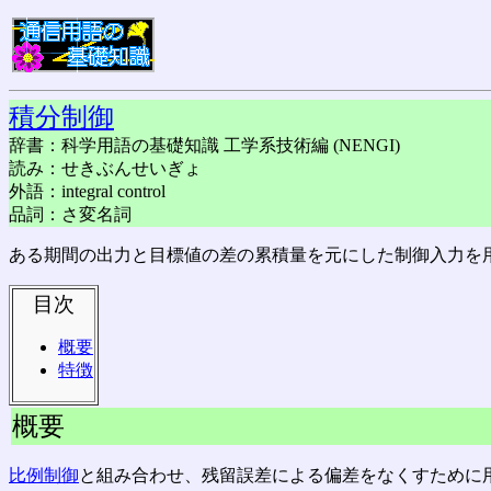
積分制御
辞書：科学用語の基礎知識 工学系技術編 (NENGI)
読み：せきぶんせいぎょ
外語：integral control
品詞：さ変名詞
ある期間の出力と目標値の差の累積量を元にした制御入力を
目次
概要
特徴
概要
比例制御
と組み合わせ、残留誤差による偏差をなくすために