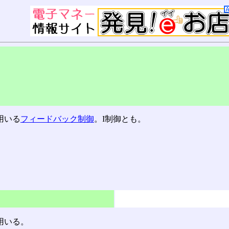
用いる
フィードバック制御
。I制御とも。
用いる。