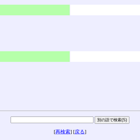
[
再検索
] [
戻る
]