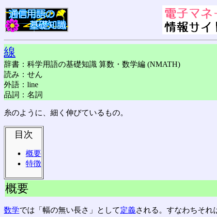
線
辞書：科学用語の基礎知識 算数・数学編 (NMATH)
読み：せん
外語：line
品詞：名詞
糸のように、細く伸びているもの。
目次
概要
特徴
概要
数学
では「幅の無い長さ」として
定義
される。すなわちそれ