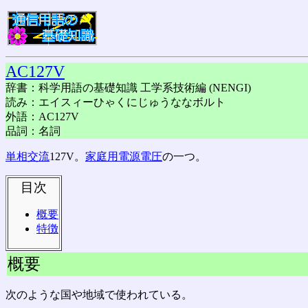
AC127V
辞書：科学用語の基礎知識 工学系技術編 (NENGI)
読み：エイスィーひゃくにじゅうななボルト
外語：AC127V
品詞：名詞
単相交流
127V。
家庭用電源電圧
の一つ。
目次
概要
特徴
概要
次のような国や地域で使われている。