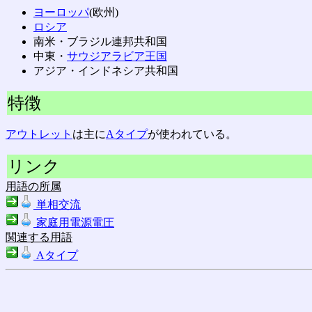
ヨーロッパ
(欧州)
ロシア
南米・ブラジル連邦共和国
中東・
サウジアラビア王国
アジア・インドネシア共和国
特徴
アウトレット
は主に
Aタイプ
が使われている。
リンク
用語の所属
単相交流
家庭用電源電圧
関連する用語
Aタイプ