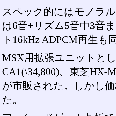
スペック的にはモノラル
は6音+リズム5音中3音
ト16kHz ADPCM再生
MSX用拡張ユニットとしてPan
CA1(\34,800)、東芝HX-M
が市販された。しかし価
た。