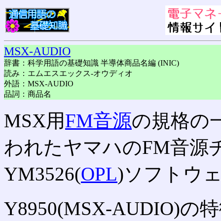
MSX-AUDIO
辞書：科学用語の基礎知識 半導体商品名編 (INIC)
読み：エムエスエックス-オウディオ
外語：MSX-AUDIO
品詞：商品名
MSX用
FM音源
の規格の
われたヤマハのFM音源チッ
YM3526(
OPL
)ソフトウェ
Y8950(MSX-AUDIO)の特