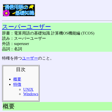
スーパーユーザー
辞書：電算用語の基礎知識 計算機OS機能編 (TCOS)
読み：スーパーユーザー
外語：superuser
品詞：名詞
特権を持つ
ユーザー
のこと。
目次
概要
特徴
UNIX
Windows
概要