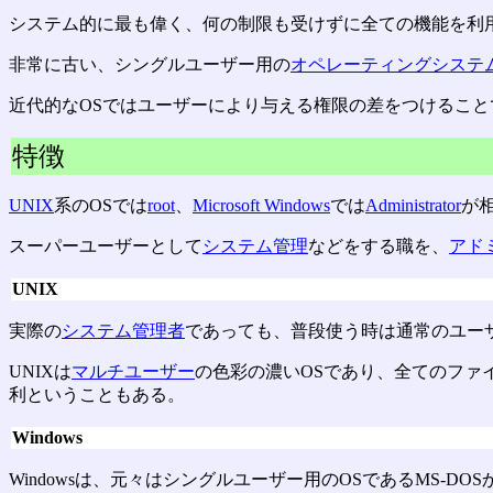
システム的に最も偉く、何の制限も受けずに全ての機能を利
非常に古い、シングルユーザー用の
オペレーティングシステ
近代的なOSではユーザーにより与える権限の差をつけるこ
特徴
UNIX
系のOSでは
root
、
Microsoft Windows
では
Administrator
が
スーパーユーザーとして
システム管理
などをする職を、
アド
UNIX
実際の
システム管理者
であっても、普段使う時は通常のユー
UNIXは
マルチユーザー
の色彩の濃いOSであり、全てのファ
利ということもある。
Windows
Windowsは、元々はシングルユーザー用のOSであるMS-