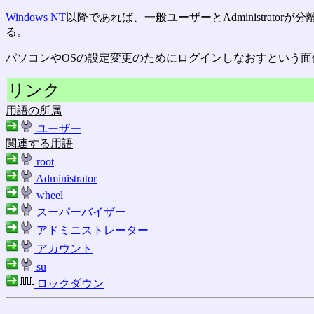
Windows NT
以降であれば、一般ユーザーとAdministrat
る。
パソコンやOSの設定変更のためにログインしなおすという
リンク
用語の所属
ユーザー
関連する用語
root
Administrator
wheel
スーパーバイザー
アドミニストレーター
アカウント
su
ロックダウン