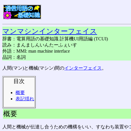
マンマシンインターフェイス
辞書：電算用語の基礎知識 計算機UI用語編 (TCUI)
読み：まんましんいんたーふぇいす
外語：MMI: man machine interface
品詞：名詞
人間(マン)と機械(マシン)間の
インターフェイス
。
目次
概要
表記揺れ
概要
人間と機械が伝達し合うための機構をいい、すなわち装置や