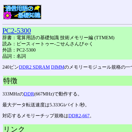
PC2-5300
辞書：電算用語の基礎知識 技術メモリー編 (TTMEM)
読み：ピースィートゥー-ごせんさんびゃく
外語：PC2-5300
品詞：名詞
240ピン
DDR2 SDRAM
DIMM
のメモリーモジュール規格の一
特徴
333MHzの
DDR
(667MHz)で動作する。
最大データ転送速度は5.333Giバイト/秒。
対応するメモリーチップ規格は
DDR2-667
。
リンク