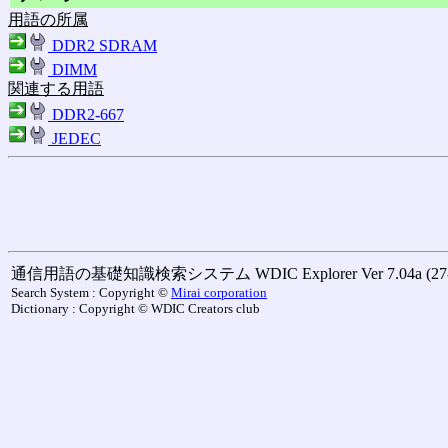
用語の所属
DDR2 SDRAM
DIMM
関連する用語
DDR2-667
JEDEC
通信用語の基礎知識検索システム WDIC Explorer Ver 7.04a (27-M
Search System : Copyright ©
Mirai corporation
Dictionary : Copyright © WDIC Creators club