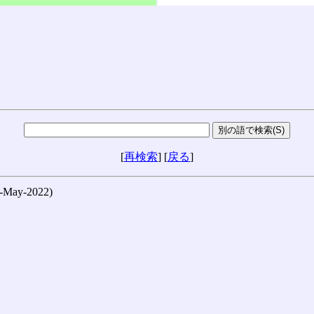
[
再検索
] [
戻る
]
ay-2022)