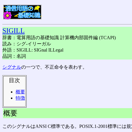
SIGILL
辞書：電算用語の基礎知識 計算機内部固件編 (TCAPI)
読み：シグ-イリーガル
外語：SIGILL: SIGnal ILLegal
品詞：名詞
シグナル
の一つで、不正命令を表わす。
目次
概要
特徴
概要
このシグナルはANSI C標準である。POSIX.1-2001標準に