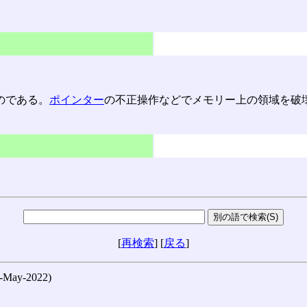
のである。
ポインター
の不正操作などでメモリー上の領域を破
[
再検索
] [
戻る
]
ay-2022)