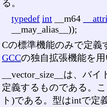
る。
typedef
int
__m64
__attr
__may_alias__));
Cの標準機能のみで定義
GCC
の独自拡張機能を用
__vector_size__
定義するものである。ここ
ト)である。型はintで