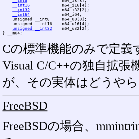
__int8
              m64_i8[8];

__int16
             m64_i16[4];

__int32
             m64_i32[2];

__int64
             m64_i64;

    unsigned __int8     m64_u8[8];

    unsigned __int16    m64_u16[4];

unsigned __int32
    m64_u32[2];

Cの標準機能のみで定義
Visual C/C++の独
が、その実体はどうやらu
FreeBSD
FreeBSDの場合、mmin