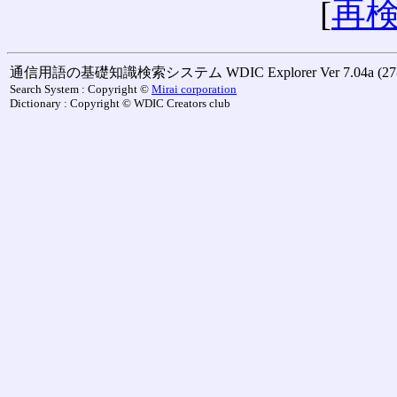
[
再
通信用語の基礎知識検索システム WDIC Explorer Ver 7.04a (27-M
Search System : Copyright ©
Mirai corporation
Dictionary : Copyright © WDIC Creators club