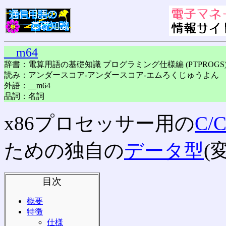
__m64
辞書：電算用語の基礎知識 プログラミング仕様編 (PTPROGS
読み：アンダースコア-アンダースコア-エムろくじゅうよん
外語：__m64
品詞：名詞
x86プロセッサー用の
C/
ための独自の
データ型
(
目次
概要
特徴
仕様