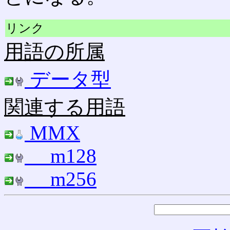
リンク
用語の所属
データ型
関連する用語
MMX
__m128
__m256