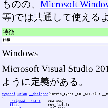
ものの、
Microsoft Windo
等)では共通して使える
特徴
仕様
Windows
Microsoft Visual Stud
ように定義がある。
typedef
union
__declspec
(intrin_type) _CRT_ALIGN(8) __m
{

unsigned __int64
    m64_u64;

float
               m64_f32[2];
