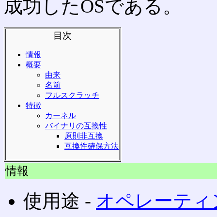
成功したOSである。
目次
情報
概要
由来
名前
フルスクラッチ
特徴
カーネル
バイナリの互換性
原則非互換
互換性確保方法
情報
使用途 ‐
オペレーティ