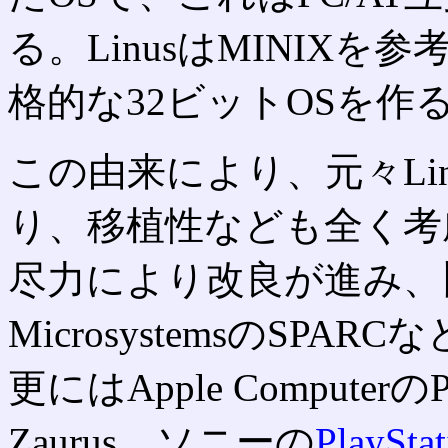
る。LinusはMINIXを
格的な32ビットOSを
この由来により、元々Li
り、移植性なども全く考
尽力により改良が進み、旧D
MicrosystemsのSPARC
更にはApple Computer
Zaurus、ソニーの
PlaySta