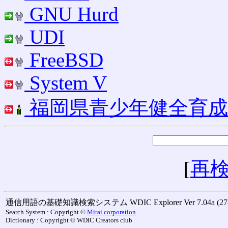
GNU Hurd
UDI
FreeBSD
System V
福岡県青少年健全育成
[
再
通信用語の基礎知識検索システム WDIC Explorer Ver 7.04a (27-M
Search System : Copyright ©
Mirai corporation
Dictionary : Copyright © WDIC Creators club