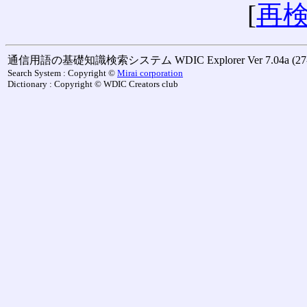
[
再
通信用語の基礎知識検索システム WDIC Explorer Ver 7.04a (27-M
Search System : Copyright ©
Mirai corporation
Dictionary : Copyright © WDIC Creators club