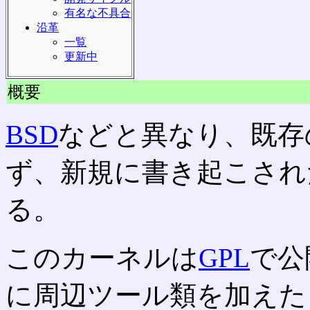
有名な不具合
沿革
一覧
更新中
概要
BSD
などと異なり、既存
ず、新規に書き起こされ
る。
このカーネルは
GPL
で公
に周辺ツール類を加えたも