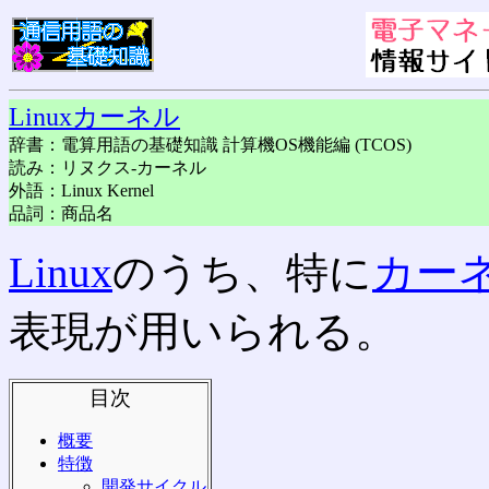
Linuxカーネル
辞書：電算用語の基礎知識 計算機OS機能編 (TCOS)
読み：リヌクス-カーネル
外語：Linux Kernel
品詞：商品名
Linux
のうち、特に
カー
表現が用いられる。
目次
概要
特徴
開発サイクル