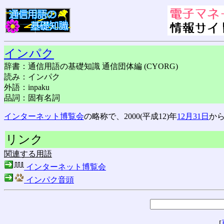
インパク
辞書：通信用語の基礎知識 通信団体編 (CYORG)
読み：インパク
外語：inpaku
品詞：固有名詞
インターネット博覧会
の略称で、2000(平成12)年
12月31日
から
リンク
関連する用語
インターネット博覧会
インパク音頭
[