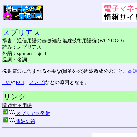
スプリアス
辞書：通信用語の基礎知識 無線技術用語編 (WCYOGO)
読み：スプリアス
外語：spurious signal
品詞：名詞
発射電波に含まれる不要な(目的外の)周波数成分のこと。
高
TVI
や
BCI
、
アンプI
などの原因となる。
リンク
関連する用語
スプリアス発射
電波の質