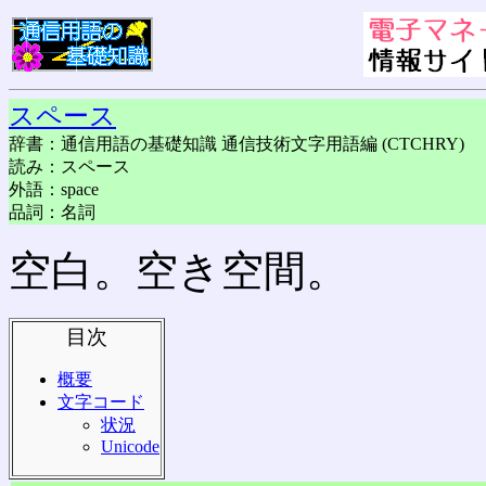
スペース
辞書：通信用語の基礎知識 通信技術文字用語編 (CTCHRY)
読み：スペース
外語：space
品詞：名詞
空白。空き空間。
目次
概要
文字コード
状況
Unicode