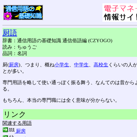
厨語
辞書：通信用語の基礎知識 通信俗語編 (CZYOGO)
読み：ちゅうご
品詞：名詞
厨(
厨房
)、つまり、概ね
小学生
、
中学生
、
高校生
くらいの人
とが多い。
専門用語を略して使い通っぽく振る舞う、なんてのは昔から
る。
もちろん、本当の専門職には全く意味が分からない。
リンク
関連する用語
厨房