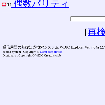
偶数パリティ
[
再
通信用語の基礎知識検索システム WDIC Explorer Ver 7.04a (27-M
Search System : Copyright ©
Mirai corporation
Dictionary : Copyright © WDIC Creators club